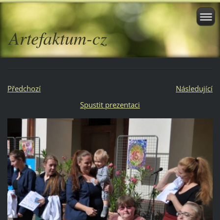
Artefaktum-cz
Předchozí
Následující
Spustit prezentaci