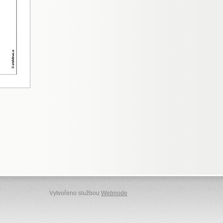
Vytvořeno službou
Webnode