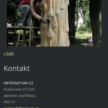
« Zpět
Kontakt
ARTEFAKTUM-CZ
Podhorská 377/20
Jablonec nad Nisou
466 01
santnerh
@seznam.
cz