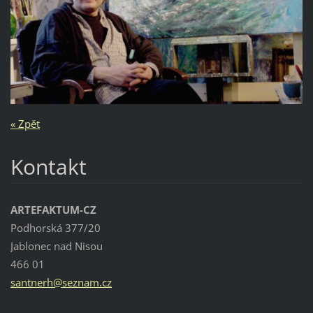
« Zpět
Kontakt
ARTEFAKTUM-CZ
Podhorská 377/20
Jablonec nad Nisou
466 01
santnerh
@seznam.
cz