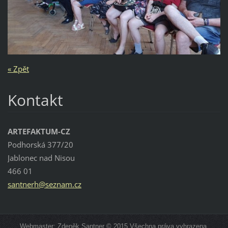
« Zpět
Kontakt
ARTEFAKTUM-CZ
Podhorská 377/20
Jablonec nad Nisou
466 01
santnerh
@seznam.
cz
Webmaster: Zdeněk Santner © 2015 Všechna práva vyhrazena.