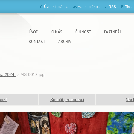
Úvodní stránka
Mapa stránek
RSS
Tisk
ÚVOD
O NÁS
ČINNOST
PARTNEŘI
KONTAKT
ARCHIV
na 2024.
>
MS-0012.jpg
hozí
Spustit prezentaci
Násl