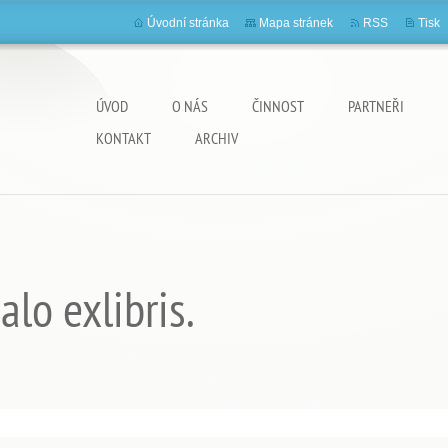
Úvodní stránka
Mapa stránek
RSS
Tisk
ÚVOD
O NÁS
ČINNOST
PARTNEŘI
KONTAKT
ARCHIV
lo exlibris.