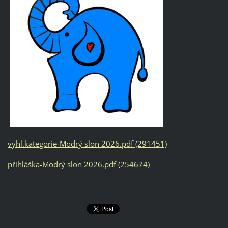
vyhl.kategorie-Modrý slon 2026.pdf (291451)
přihláška-Modrý slon 2026.pdf (254674)