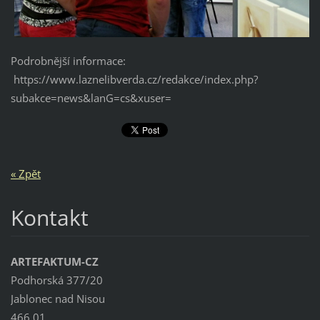
Podrobnější informace:
https://www.laznelibverda.cz/redakce/index.php?
subakce=news&lanG=cs&xuser=
« Zpět
Kontakt
ARTEFAKTUM-CZ
Podhorská 377/20
Jablonec nad Nisou
466 01